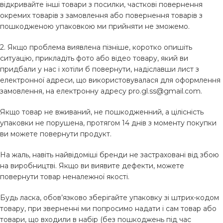
відкривайте інші товари з посилки, часткові повернення
окремих товарів з замовлення або повернення товарів з
пошкодженою упаковкою ми прийняти не зможемо.
2. Якщо проблема виявлена ​​пізніше, коротко опишіть
ситуацію, прикладіть фото або відео товару, який ви
придбали у нас і хотіли б повернути, надіславши лист з
електронної адреси, що використовувалася для оформлення
замовлення, на електронну адресу
pro.gl.ss@gmail.com
.
Якщо товар не вживаний, не пошкодженний, а цілісність
упаковки не порушена, протягом 14 днів з моменту покупки
ви можете повернути продукт.
На жаль, навіть найвідоміші бренди не застраховані від збою
на виробництві. Якщо ви виявите дефекти, можете
повернути товар неналежної якості.
Будь ласка, обов’язково зберігайте упаковку зі штрих-кодом
товару, при зверненні ми попросимо надати і сам товар або
товари, що входили в набір (без пошкоджень під час