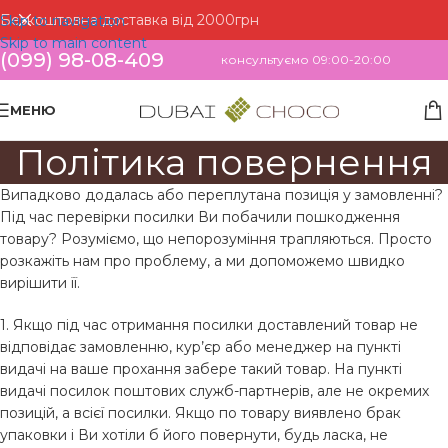
Безкоштовна доставка від 2000грн
Skip to navigation
Skip to main content
(099) 98-08-409
консультуємо 09:00-20:00
МЕНЮ
Політика повернення
Випадково додалась або переплутана позиція у замовленні?
Під час перевірки посилки Ви побачили пошкодження
товару? Розуміємо, що непорозуміння трапляються. Просто
розкажіть нам про проблему, а ми допоможемо швидко
вирішити її.
1. Якщо під час отримання посилки доставлений товар не
відповідає замовленню, кур’єр або менеджер на пункті
видачі на ваше прохання забере такий товар. На пункті
видачі посилок поштових служб-партнерів, але не окремих
позицій, а всієї посилки. Якщо по товару виявлено брак
упаковки і Ви хотіли б його повернути, будь ласка, не