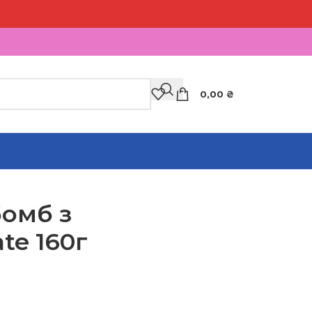
0,00
₴
бомб з
te 160г