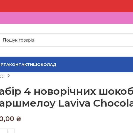
РТА
КОНТАКТИ
ШОКОЛАД
абір 4 новорічних шоко
аршмелоу Laviva Chocola
0,00
₴