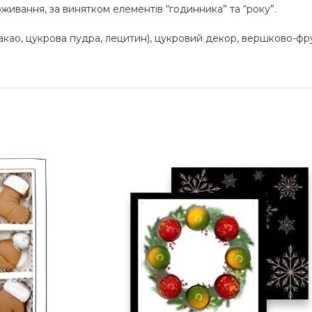
живання, за винятком елементів “годинника” та “року”.
какао, цукрова пудра, лецитин), цукровий декор, вершково-ф