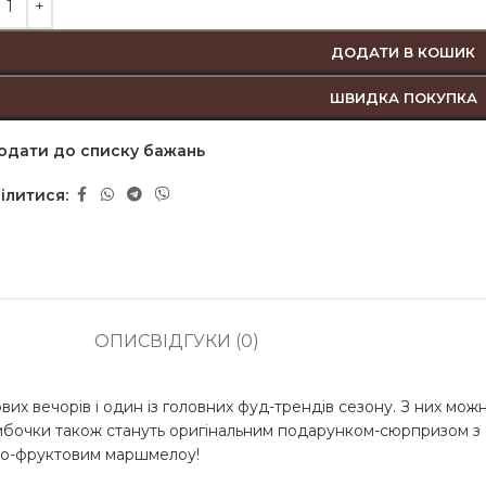
ДОДАТИ В КОШИК
ШВИДКА ПОКУПКА
одати до списку бажань
ілитися:
ОПИС
ВІДГУКИ (0)
 вечорів і один із головних фуд-трендів сезону. З них можн
очки також стануть оригінальним подарунком-сюрпризом з ефе
ово-фруктовим маршмелоу!