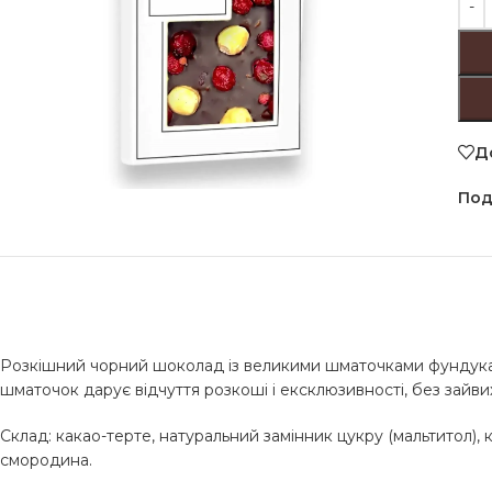
Д
Под
Розкішний чорний шоколад із великими шматочками фундука 
шматочок дарує відчуття розкоші і ексклюзивності, без зайвих
Склад: какао-терте, натуральний замінник цукру (мальтитол), 
смородина.