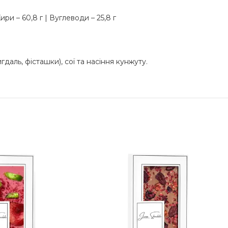
ири – 60,8 г | Вуглеводи – 25,8 г
гдаль, фісташки), сої та насіння кунжуту.