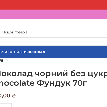
РТА
КОНТАКТИ
ШОКОЛАД
околад чорний без цукр
hocolate Фундук 70г
0,00
₴