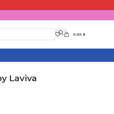
0,00
₴
у Laviva