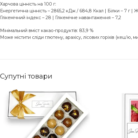
Харчова цінність на 100 г:
Енергетична цінність – 2865,2 кДж / 684,8 Ккал | Білки – 7 г | Ж
Глікемічний індекс – 28 | Глікемічне навантаження – 7,2
Мінімальний вміст какао-продуктів: 83,9 %
Може містити сліди глютену, арахісу, лісових горіхів (кеш’ю, ми
Супутні товари