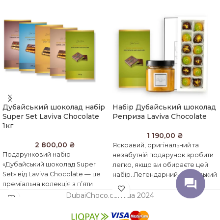
Дубайський шоколад набір
Набір Дубайський шоколад
Super Set Lаviva Chocolate
Реприза Laviva Chocolate
1кг
1 190,00
₴
2 800,00
₴
Яскравий, оригінальний та
Подарунковий набір
незабутній подарунок зробити
«Дубайський шоколад Super
легко, якщо ви обираєте цей
Set» від Laviva Chocolate — це
набір. Легендарний дубайський
преміальна колекція з п’яти
шоколад, що неймовірно
великих плиток по 200 г,
хрумтить, має яскравий
DubaiChoco.com.ua 2024