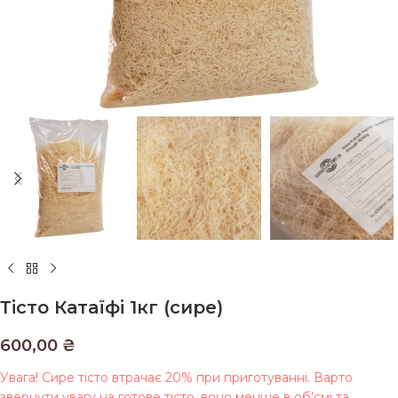
Тісто Катаїфі 1кг (сире)
600,00
₴
Увага! Сире тісто втрачає 20% при приготуванні. Варто
звернути увагу на готове тісто, воно менше в об’ємі та