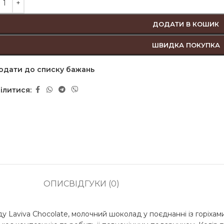
ДОДАТИ В КОШИК
ШВИДКА ПОКУПКА
одати до списку бажань
ілитися:
ОПИС
ВІДГУКИ (0)
у Laviva Chocolate, молочний шоколад у поєднанні із горіха