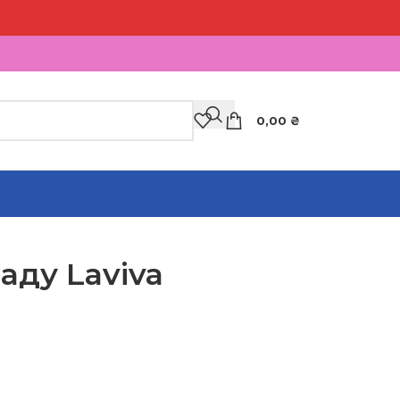
0,00
₴
аду Laviva